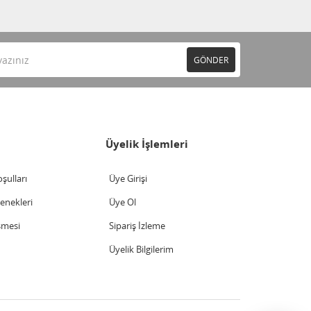
GÖNDER
Üyelik İşlemleri
şulları
Üye Girişi
nekleri
Üye Ol
şmesi
Sipariş İzleme
Üyelik Bilgilerim