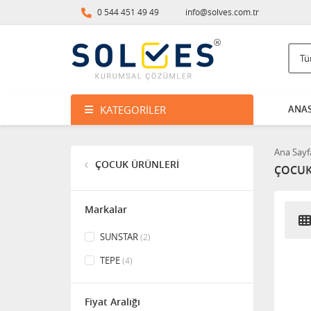
0 544 451 49 49
info@solves.com.tr
KATEGORILER
ANAS
Ana Sayf
ÇOCUK ÜRÜNLERİ
ÇOCUK
Markalar
SUNSTAR
(2)
TEPE
(4)
Fiyat Aralığı