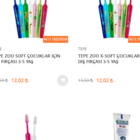
%11 İNDIRIM
%11 İ
E
TEPE
PE ZOO SOFT ÇOCUKLAR İÇİN
TEPE ZOO X-SOFT ÇOCUKLAR 
 FIRÇASI 3-5 YAŞ
DİŞ FIRÇASI 3-5 YAŞ
12,02
12,02
,50
13,50