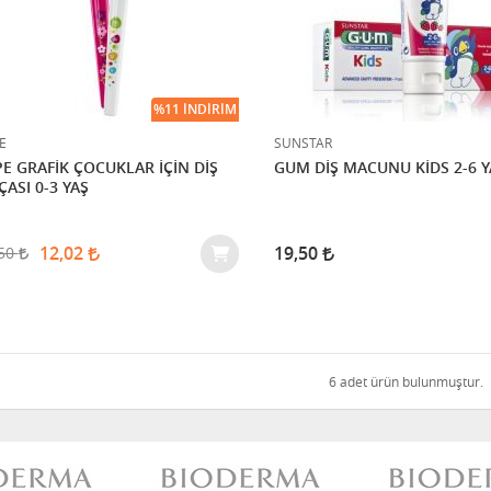
%11 İNDIRIM
E
SUNSTAR
PE GRAFİK ÇOCUKLAR İÇİN DİŞ
GUM DİŞ MACUNU KİDS 2-6 Y
ÇASI 0-3 YAŞ
12,02
19,50
,50
6 adet ürün bulunmuştur.