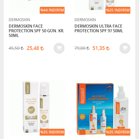
%44 İNDIRIM
%35 İNDIRIM
DERMOSKİN
DERMOSKİN
DERMOSKİN FACE
DERMOSKİN ULTRA FACE
PROTECTİON SPF 50 GÜN. KR.
PROTECTİON SPF 97 50ML
50ML
25,48
51,35
45,50
79,00
%35 İNDIRIM
%35 İNDIRIM